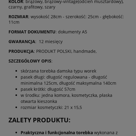
KOLOR
: brązowy, brązowy-vintage(odcień musztardowy),
czarny, grafitowy, szary
ROZMIAR
: wysokość 28cm - szerokość: 25cm - głębokość:
11cm
FORMAT DOKUMENTU
: dokumenty A5
GWARANCJA
: 12 miesięcy
PRODUKCJA
: PRODUKT POLSKI, handmade,
SZCZEGÓŁOWY OPIS
:
skórzana torebka damska typu worek
pasek długi: długość regulowana - długość
minimalna 125cm, długość maksymalna 140cm
pasek krótki: długość 57cm
w środku: jedna komora, kosmetyczka, płaska
otwarta kieszonka
rozmiar kosmetyczki: 21 x 15,5
ZALETY PRODUKTU:
Praktyczna i funkcjonalna torebka
wykonana z