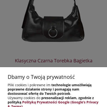
Klasyczna Czarna Torebka Bagietka
Dbamy o Twoją prywatność
89,00 zł
Pliki cookies i pokrewne im
technologie umożliwiają
150,00 zł
Cena regularna:
poprawne działanie strony i pomagają nam
89,00 zł
Najniższa cena:
dostosować ofertę do Twoich potrzeb
.
Używamy cookies do
presonalizacji reklam, zgodnie z
do koszyka
polityką
Polityką Prywatności Google (Google’s Privacy
& Terms)
.