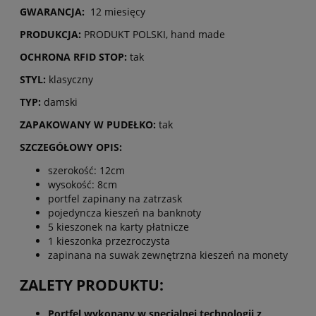
GWARANCJA:
12 miesięcy
PRODUKCJA:
PRODUKT POLSKI, hand made
OCHRONA RFID STOP:
tak
STYL:
klasyczny
TYP:
damski
ZAPAKOWANY W PUDEŁKO:
tak
SZCZEGÓŁOWY OPIS:
szerokość: 12cm
wysokość: 8cm
portfel zapinany na zatrzask
pojedyncza kieszeń na banknoty
5 kieszonek na karty płatnicze
1 kieszonka przezroczysta
zapinana na suwak zewnętrzna kieszeń na monety
ZALETY PRODUKTU:
Portfel wykonany w specjalnej technologii z