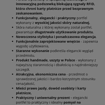
innowacyjną podszewką blokującą sygnały RFID,
która chroni karty płatnicze przed bezprawnym
zeskanowaniem.
Funkcjonalny, elegancki
i
praktyczny
portfel
wykonany z
wysokiej jakości skóry naturalnej,
Skóra naturalna z której wykonany został portfel,
gwarantuje
długotrwałe użytkowanie produktu
,
Nowoczesna stylistyka i ponadczasowa elegancja
,
Funkcjonalnie zaprojektowane wnętrze
- zapewnia
wygodę użytkowania,
Staranne wykonanie
podkreśla elegancki wygląd
przedmiotu,
Produkt handmade, uszyty w Polsce
- wykonany z
najwyższą starannością i dbałością o najdrobniejszy
szczegół,
Atrakcyjna, ekonomiczna cena
- przedmiot o
sprawdzonej jakości i bardzo korzystnym stosunku
cena/jakość,
Mieści prawo jazdy, dowód osobisty i karty
płatnicze,
Praktyczny i uniwersalny prezent -
elegancki
portfel to praktyczny i idealny
pomysł na