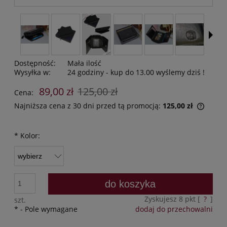
Dostępność:
Mała ilość
Wysyłka w:
24 godziny - kup do 13.00 wyślemy dziś !
89,00 zł
125,00 zł
Cena:
Najniższa cena z 30 dni przed tą promocją:
125,00 zł
Jeżeli
30 dni
*
Kolor:
moment
sprzed
do koszyka
Zyskujesz
8
pkt [
?
]
szt.
*
- Pole wymagane
dodaj do przechowalni