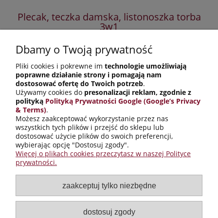
Plecak, teczka damska, listonoszka torba
P
3w1
Dbamy o Twoją prywatność
325,00 zł
Pliki cookies i pokrewne im
technologie umożliwiają
349,00 zł
Cena regularna:
poprawne działanie strony i pomagają nam
349,00 zł
Najniższa cena:
dostosować ofertę do Twoich potrzeb
.
Używamy cookies do
presonalizacji reklam, zgodnie z
do koszyka
polityką
Polityką Prywatności Google (Google’s Privacy
& Terms)
.
Możesz zaakceptować wykorzystanie przez nas
wszystkich tych plików i przejść do sklepu lub
Informacje o sklepie
dostosować użycie plików do swoich preferencji,
wybierając opcję "Dostosuj zgody".
Warunki zakupów
Więcej o plikach cookies przeczytasz w naszej Polityce
prywatności.
Galanteria skórzana
zaakceptuj tylko niezbędne
Dobre na prezent
dostosuj zgody