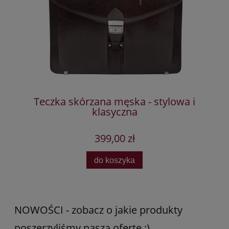
ka
Teczka skórzana męska - stylowa i
klasyczna
399,00 zł
do koszyka
NOWOŚCI - zobacz o jakie produkty
poszerzyliśmy naszą ofertę :)