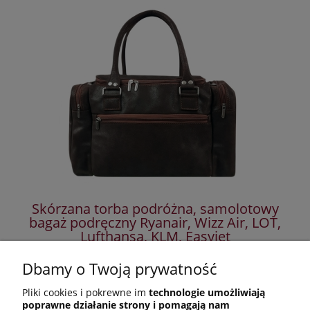
Skórzana torba podróżna, samolotowy
T
bagaż podręczny Ryanair, Wizz Air, LOT,
Lufthansa, KLM, Easyjet
499,00 zł
Dbamy o Twoją prywatność
649,00 zł
Cena regularna:
Pliki cookies i pokrewne im
technologie umożliwiają
499,00 zł
Najniższa cena:
poprawne działanie strony i pomagają nam