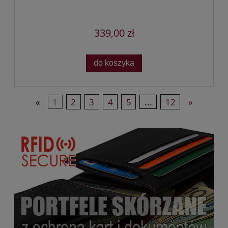
339,00 zł
do koszyka
«
1
2
3
4
5
...
12
»