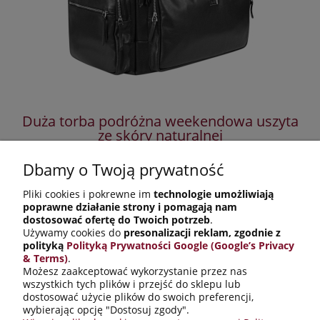
Duża torba podróżna weekendowa uszyta
Pl
ze skóry naturalnej
Dbamy o Twoją prywatność
1 800,00 zł
Pliki cookies i pokrewne im
technologie umożliwiają
2 100,00 zł
Cena regularna:
poprawne działanie strony i pomagają nam
1 800,00 zł
Najniższa cena:
dostosować ofertę do Twoich potrzeb
.
Używamy cookies do
presonalizacji reklam, zgodnie z
do koszyka
polityką
Polityką Prywatności Google (Google’s Privacy
& Terms)
.
Możesz zaakceptować wykorzystanie przez nas
wszystkich tych plików i przejść do sklepu lub
Informacje o sklepie
dostosować użycie plików do swoich preferencji,
wybierając opcję "Dostosuj zgody".