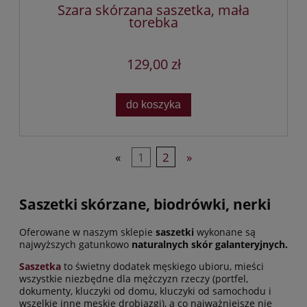
Szara skórzana saszetka, mała
torebka
129,00 zł
do koszyka
«
1
2
»
Saszetki skórzane, biodrówki, nerki
Oferowane w naszym sklepie
saszetki
wykonane są
najwyższych gatunkowo
naturalnych skór galanteryjnych.
Saszetka
to świetny dodatek męskiego ubioru, mieści
wszystkie niezbędne dla mężczyzn rzeczy (portfel,
dokumenty, kluczyki od domu, kluczyki od samochodu i
wszelkie inne męskie drobiazgi), a co najważniejsze nie