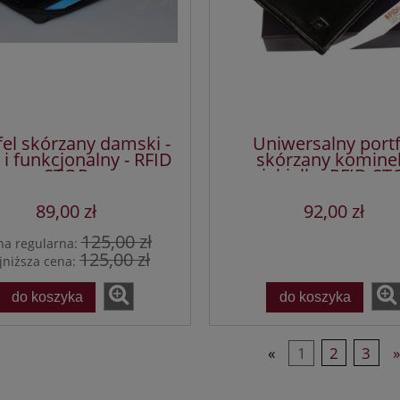
fel skórzany damski -
Uniwersalny portf
 i funkcjonalny - RFID
skórzany komine
STOP
piekiełko RFID ST
89,00 zł
92,00 zł
125,00 zł
na regularna:
125,00 zł
jniższa cena:
do koszyka
do koszyka
«
1
2
3