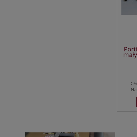
Port
mały
Ce
Na