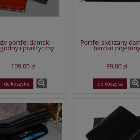
ży portfel damski -
Portfel skórzany dam
godny i praktyczny
bardzo pojemn
109,00 zł
99,00 zł
do koszyka
do koszyka