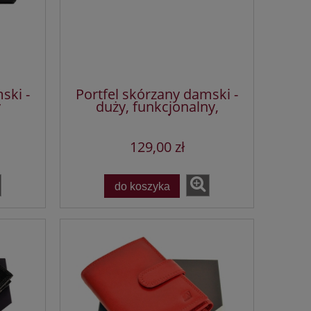
ski -
Portfel skórzany damski -
y
duży, funkcjonalny,
wygodny
129,00 zł
do koszyka