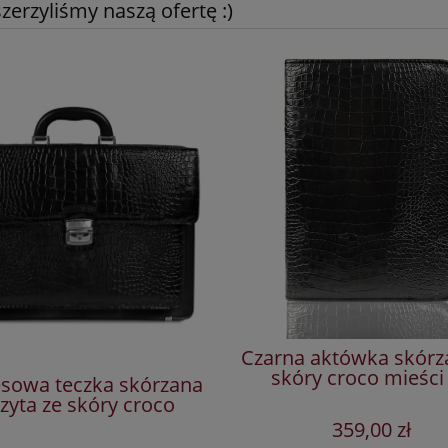
erzyliśmy naszą ofertę :)
Czarna aktówka skórz
skóry croco mieści
esowa teczka skórzana
zyta ze skóry croco
359,00 zł