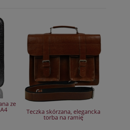
ana ze
 A4
Teczka skórzana, elegancka
Mała
torba na ramię
chwos