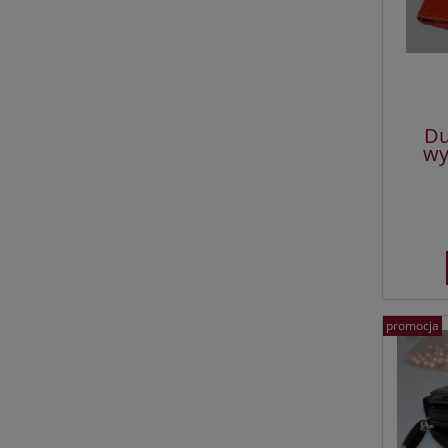
Du
wy
promocja