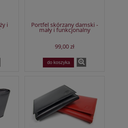
ży i
Portfel skórzany damski -
y
mały i funkcjonalny
99,00 zł
do koszyka