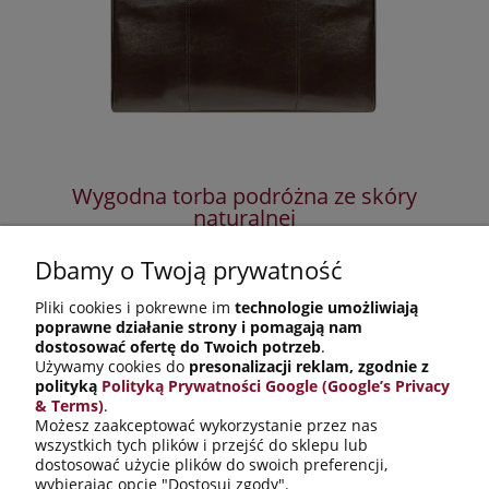
Wygodna torba podróżna ze skóry
P
naturalnej
Dbamy o Twoją prywatność
545,00 zł
Pliki cookies i pokrewne im
technologie umożliwiają
759,00 zł
Cena regularna:
poprawne działanie strony i pomagają nam
545,00 zł
Najniższa cena:
dostosować ofertę do Twoich potrzeb
.
Używamy cookies do
presonalizacji reklam, zgodnie z
do koszyka
polityką
Polityką Prywatności Google (Google’s Privacy
& Terms)
.
Możesz zaakceptować wykorzystanie przez nas
wszystkich tych plików i przejść do sklepu lub
Informacje o sklepie
dostosować użycie plików do swoich preferencji,
wybierając opcję "Dostosuj zgody".