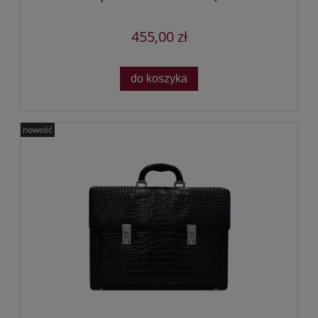
455,00 zł
do koszyka
nowość