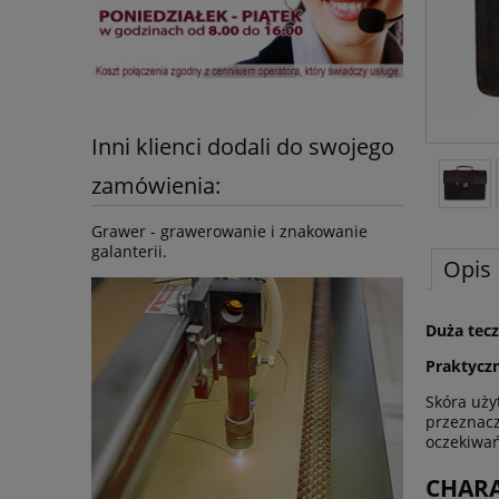
Inni klienci dodali do swojego
zamówienia:
Grawer - grawerowanie i znakowanie
galanterii.
Opis
Duża tec
Praktyczn
Skóra użyt
przeznacz
oczekiwa
CHARA