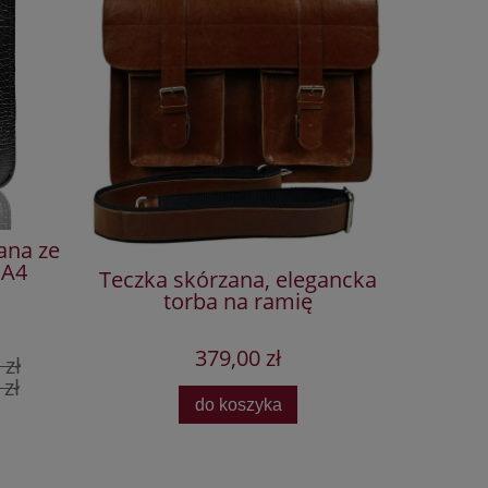
ana ze
 A4
Teczka skórzana, elegancka
Mała
torba na ramię
chwos
379,00 zł
 zł
zł
do koszyka