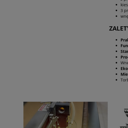
kie
3 p
wnę
ZALET
Pra
Fun
Sta
Pro
Wnę
Eko
Mie
Tor