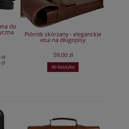
ana do
tyczna
Piórnik skórzany - eleganckie
GRAWE
etui na długopisy
zna
59,00 zł
 zł
zł
do koszyka