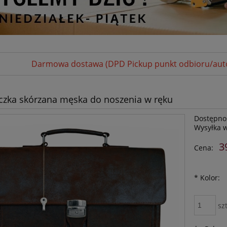
Darmowa dostawa (DPD Pickup punkt odbioru/autom
czka skórzana męska do noszenia w ręku
Dostępno
Wysyłka 
3
Cena:
*
Kolor:
szt