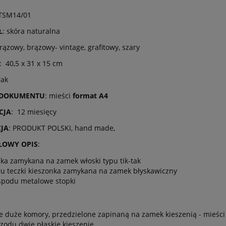
SM14/01
Ł
: skóra naturalna
brązowy, brązowy- vintage, grafitowy, szary
: 40,5 x 31 x 15 cm
rak
 DOKUMENTU
: mieści
format A4
CJA
: 12 miesięcy
JA
: PRODUKT POLSKI, hand made,
ŁOWY OPIS
:
zka zamykana na zamek włoski typu tik-tak
yłu teczki kieszonka zamykana na zamek błyskawiczny
spodu metalowe stopki
e duże komory, przedzielone zapinaną na zamek kieszenią - mieści
rzodu dwie płaskie kieszenie