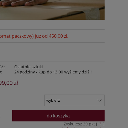
at paczkowy) już od 450,00 zł.
ść:
Ostatnie sztuki
w:
24 godziny - kup do 13.00 wyślemy dziś !
99,00 zł
do koszyka
.
Zyskujesz
39
pkt [
?
]