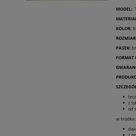
MODEL:
T
MATERIA
KOLOR
: 
ROZMIAR
PASEK:
b
FORMAT
GWARAN
PRODUKC
SZCZEGÓ
tec
z t
od 
w środku:
dwi
z p