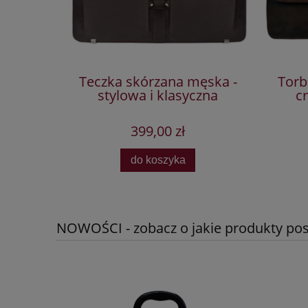
na ramię
Teczka skórzana męska -
Torb
l
stylowa i klasyczna
c
399,00 zł
do koszyka
NOWOŚCI - zobacz o jakie produkty posz