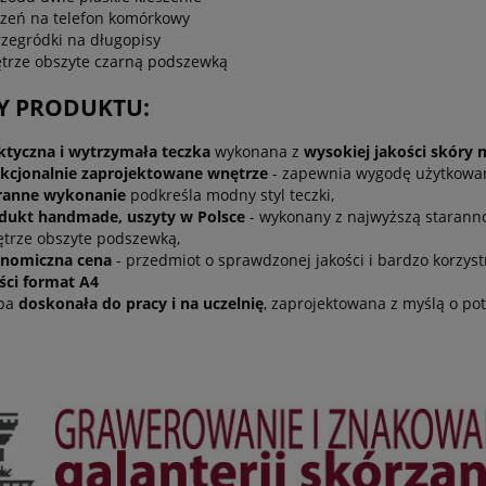
szeń na telefon komórkowy
rzegródki na długopisy
trze obszyte czarną podszewką
Y PRODUKTU:
ktyczna i wytrzymała teczka
wykonana z
wysokiej jakości skóry n
kcjonalnie zaprojektowane wnętrze
- zapewnia wygodę użytkowan
ranne wykonanie
podkreśla modny styl teczki,
dukt handmade, uszyty w Polsce
- wykonany z najwyższą starannoś
trze obszyte podszewką,
nomiczna cena
- przedmiot o sprawdzonej jakości i bardzo korzys
ści format A4
ba
doskonała do pracy i na uczelnię
, zaprojektowana z myślą o po