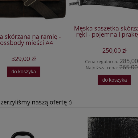
Męska saszetka skórz
ręki - pojemna i prak
a skórzana na ramię -
rossbody mieści A4
250,00 zł
329,00 zł
285,00
Cena regularna:
265,00 
Najniższa cena:
do koszyka
do koszyka
erzyliśmy naszą ofertę :)