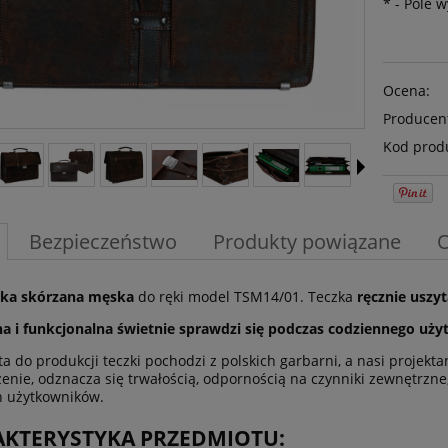
*
- Pole 
Ocena:
Producen
Kod prod
Bezpieczeństwo
Produkty powiązane
O
zka skórzana męska
do ręki model TSM14/01. Teczka
ręcznie uszyt
a i funkcjonalna świetnie sprawdzi się podczas codziennego uż
a do produkcji teczki pochodzi z polskich garbarni, a nasi projektan
enie, odznacza się trwałością, odpornością na czynniki zewnętrzne,
ń użytkowników.
KTERYSTYKA PRZEDMIOTU: