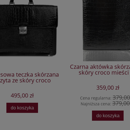
Czarna aktówka skórz
skóry croco mieści
esowa teczka skórzana
zyta ze skóry croco
359,00 zł
495,00 zł
379,00
Cena regularna:
379,00 
Najniższa cena:
do koszyka
do koszyka