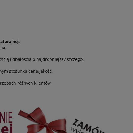
aturalnej
,
ia,
cią i dbałością o najdrobniejszy szczegół,
tnym stosunku cena/jakość,
trzebach różnych klientów