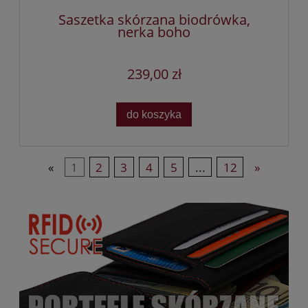
Saszetka skórzana biodrówka,
nerka boho
239,00 zł
do koszyka
«
1
2
3
4
5
...
12
»