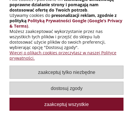
poprawne działanie strony i pomagają nam
dostosować ofertę do Twoich potrzeb
.
Używamy cookies do
presonalizacji reklam, zgodnie z
polityką
Polityką Prywatności Google (Google’s Privacy
& Terms)
.
Możesz zaakceptować wykorzystanie przez nas
wszystkich tych plików i przejść do sklepu lub
Informacje o sklepie
dostosować użycie plików do swoich preferencji,
wybierając opcję "Dostosuj zgody".
Warunki zakupów
Więcej o plikach cookies przeczytasz w naszej Polityce
prywatności.
Galanteria skórzana
zaakceptuj tylko niezbędne
Dobre na prezent
dostosuj zgody
Twoje konto
zaakceptuj wszystkie
pokaż pełną wersję strony
Yes