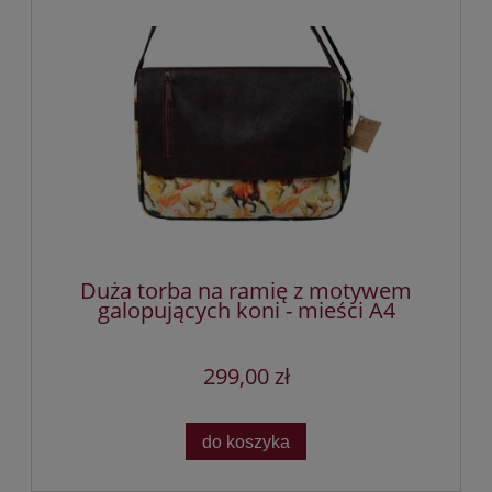
Duża torba na ramię z motywem
galopujących koni - mieści A4
299,00 zł
do koszyka